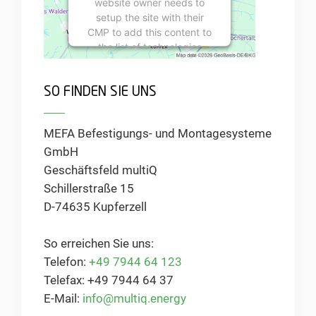
website owner needs to
setup the site with their
CMP to add this content to
the list of technologies
used.
Powered by
Usercentrics
SO FINDEN SIE UNS
Consent Management
Platform
MEFA Befestigungs- und Montagesysteme
GmbH
Geschäftsfeld multiQ
Schillerstraße 15
D-74635 Kupferzell
So erreichen Sie uns:
Telefon:
+49 7944 64 123
Telefax: +49 7944 64 37
E-Mail:
info@multiq.energy